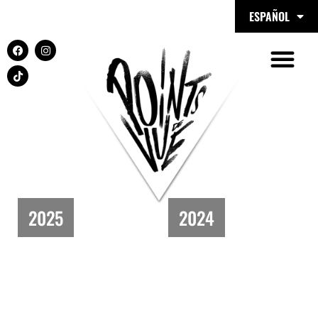
ESPAÑOL
2025
2024