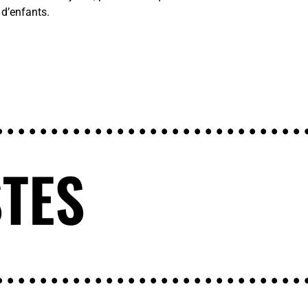
 d’enfants.
STES