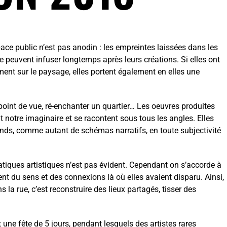
pace public n’est pas anodin : les empreintes laissées dans les
lle peuvent infuser longtemps après leurs créations. Si elles ont
ment sur le paysage, elles portent également en elles une
n point de vue, ré-enchanter un quartier… Les oeuvres produites
t notre imaginaire et se racontent sous tous les angles. Elles
grands, comme autant de schémas narratifs, en toute subjectivité
atiques artistiques n’est pas évident. Cependant on s’accorde à
sent du sens et des connexions là où elles avaient disparu. Ainsi,
ns la rue, c’est reconstruire des lieux partagés, tisser des
t une fête de 5 jours, pendant lesquels des artistes rares