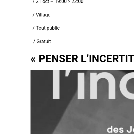
/ 21 oct – 19:00 > 22:00
/ Village
/ Tout public
/ Gratuit
« PENSER L’INCERTI