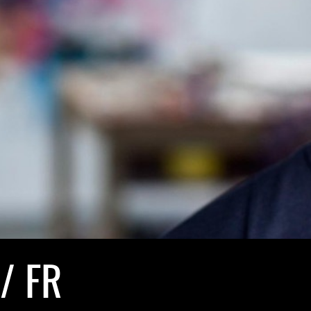
E
/ FR