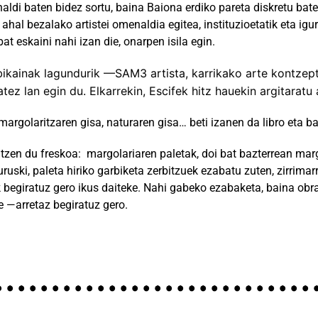
ldi baten bidez sortu, baina Baiona erdiko pareta diskretu baten
 ahal bezalako artistei omenaldia egitea, instituzioetatik eta ig
at eskaini nahi izan die, onarpen isila egin.
 bikainak lagundurik —SAM3 artista, karrikako arte kontzep
tez lan egin du. Elkarrekin, Escifek hitz hauekin argitarat
argolaritzaren gisa, naturaren gisa… beti izanen da libro eta ba
tzen du freskoa: margolariaren paletak, doi bat bazterrean marg
luruski, paleta hiriko garbiketa zerbitzuek ezabatu zuten, zirrima
ik begiratuz gero ikus daiteke. Nahi gabeko ezabaketa, baina obra
e —arretaz begiratuz gero.