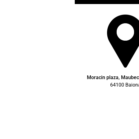
Moracin plaza, Maubec 
64100 Baion