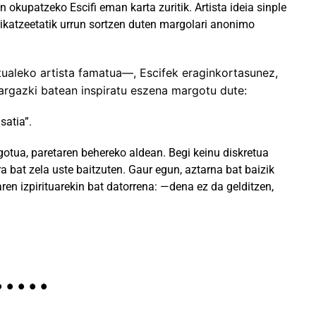
 okupatzeko Escifi eman karta zuritik. Artista ideia sinple
urikatzeetatik urrun sortzen duten margolari anonimo
tualeko artista famatua—, Escifek eraginkortasunez,
u argazki batean inspiratu eszena margotu dute:
satia”.
otua, paretaren behereko aldean. Begi keinu diskretua
rra bat zela uste baitzuten. Gaur egun, aztarna bat baizik
ren izpirituarekin bat datorrena: —dena ez da gelditzen,