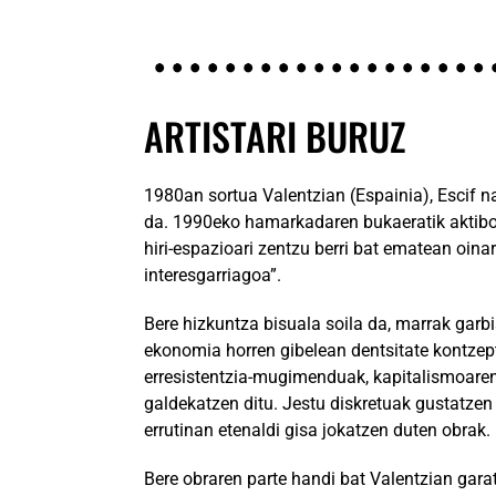
ARTISTARI BURUZ
1980an sortua Valentzian (Espainia), Escif na
da. 1990eko hamarkadaren bukaeratik aktibo d
hiri-espazioari zentzu berri bat ematean oinar
interesgarriagoa”.
Bere hizkuntza bisuala soila da, marrak garb
ekonomia horren gibelean dentsitate kontzept
erresistentzia-mugimenduak, kapitalismoaren
galdekatzen ditu. Jestu diskretuak gustatzen 
errutinan etenaldi gisa jokatzen duten obrak.
Bere obraren parte handi bat Valentzian gara