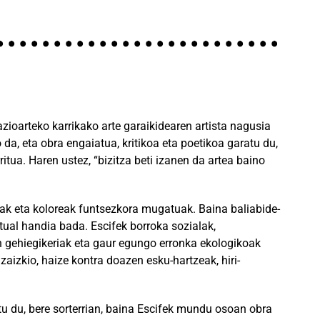
zioarteko karrikako arte garaikidearen artista nagusia
a, eta obra engaiatua, kritikoa eta poetikoa garatu du,
ritua. Haren ustez, “bizitza beti izanen da artea baino
iak eta koloreak funtsezkora mugatuak. Baina baliabide-
ual handia bada. Escifek borroka sozialak,
 gehiegikeriak eta gaur egungo erronka ekologikoak
zaizkio, haize kontra doazen esku-hartzeak, hiri-
tu du, bere sorterrian, baina Escifek mundu osoan obra