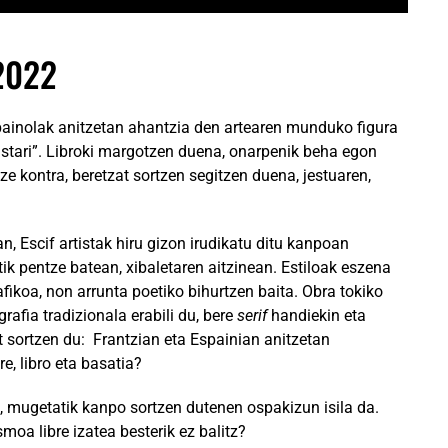
2022
spainolak anitzetan ahantzia den artearen munduko figura
tistari”. Libroki margotzen duena, onarpenik beha egon
ize kontra, beretzat sortzen segitzen duena, jestuaren,
, Escif artistak hiru gizon irudikatu ditu kanpoan
ik pentze batean, xibaletaren aitzinean. Estiloak eszena
fikoa, non arrunta poetiko bihurtzen baita. Obra tokiko
rafia tradizionala erabili du, bere
serif
handiekin eta
t sortzen du: Frantzian eta Espainian anitzetan
e, libro eta basatia?
o, mugetatik kanpo sortzen dutenen ospakizun isila da.
moa libre izatea besterik ez balitz?