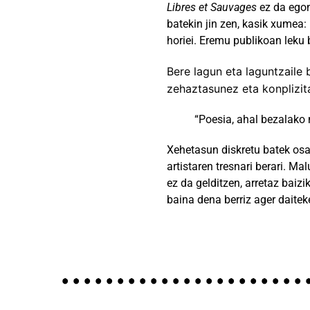
Libres et Sauvages
ez da egona
batekin jin zen, kasik xumea:
horiei. Eremu publikoan leku b
Bere lagun eta laguntzaile
zehaztasunez eta konplizita
“Poesia, ahal bezalako m
Xehetasun diskretu batek osa
artistaren tresnari berari. Ma
ez da gelditzen, arretaz baiz
baina dena berriz ager daitek