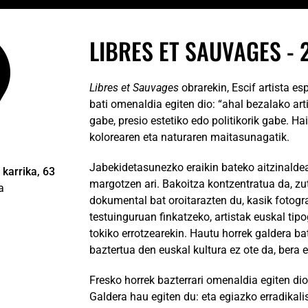
LIBRES ET SAUVAGES - 
Libres et Sauvages
obrarekin, Escif artista e
bati omenaldia egiten dio: “ahal bezalako ar
gabe, presio estetiko edo politikorik gabe. Ha
kolorearen eta naturaren maitasunagatik.
Jabekidetasunezko eraikin bateko aitzinaldean
karrika, 63
margotzen ari. Bakoitza kontzentratua da, zut
a
dokumental bat oroitarazten du, kasik fotogra
testuinguruan finkatzeko, artistak euskal tipog
tokiko errotzearekin. Hautu horrek galdera ba
baztertua den euskal kultura ez ote da, bera er
Fresko horrek bazterrari omenaldia egiten di
Galdera hau egiten du: eta egiazko erradikalis