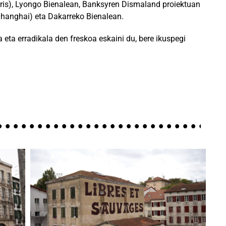
aris), Lyongo Bienalean, Banksyren Dismaland proiektuan
hanghai) eta Dakarreko Bienalean.
a eta erradikala den freskoa eskaini du, bere ikuspegi