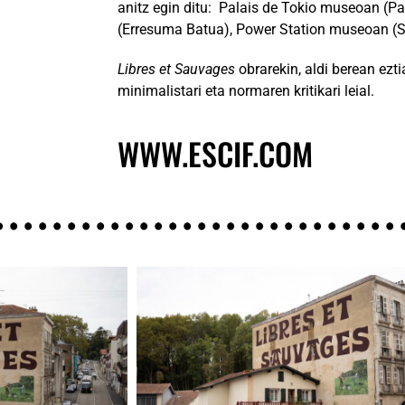
anitz egin ditu: Palais de Tokio museoan (P
(Erresuma Batua), Power Station museoan (S
Libres et Sauvages
obrarekin, aldi berean ezti
minimalistari eta normaren kritikari leial.
WWW.ESCIF.COM