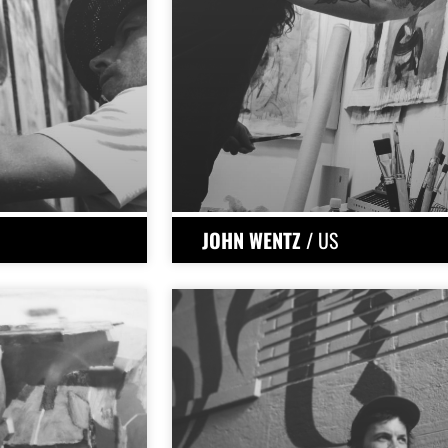
JOHN WENTZ
/ US