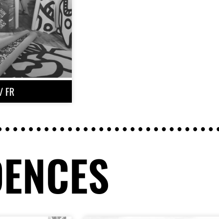
/ FR
DENCES