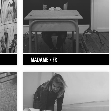
MADAME
/ FR