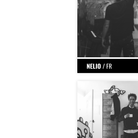
NELIO
/ FR