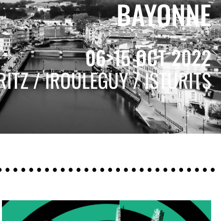
BAYONNE
06>15 OCT 2022
ITZ / IROULEGUY / ISTURITS