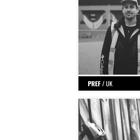
PREF
/ UK