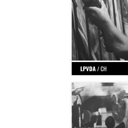
LPVDA
/ CH