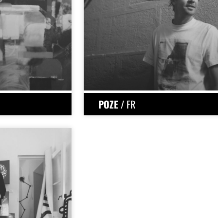
POZE
/ FR