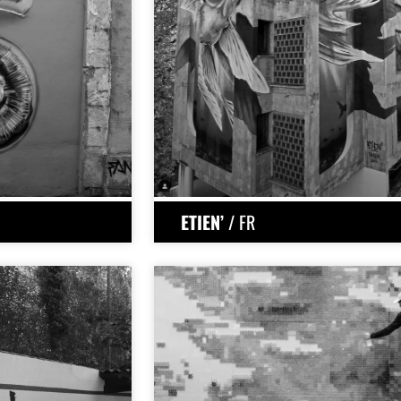
ETIEN’
/ FR