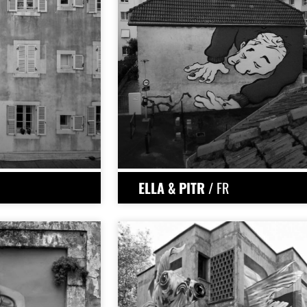
ELLA & PITR
/ FR