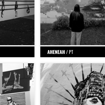
AHENEAH
/ PT